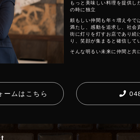
もっと美味しい料理を提供し
の時に独立
頼もしい仲間も年々増え今で
満たし、感動を追求し、社会
街に灯りを灯すお店であり続
り、笑顔が集まると確信して
そんな明るい未来に仲間と共
ォームはこちら
04
t