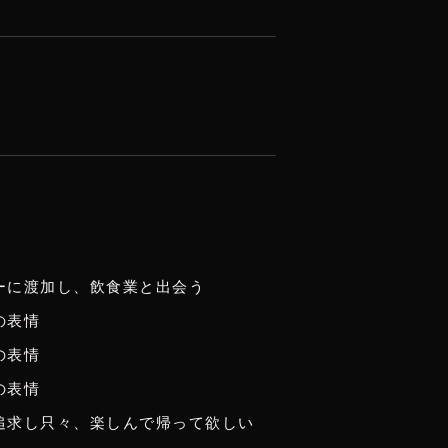
ーに渡加し、飲食業と出会う
の表情
の表情
の表情
追求し只々、楽しんで帰って欲しい