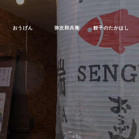
おうげん
弥次郎兵衛
餃子のたかはし